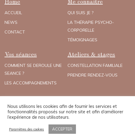
Home
Me connaitre
ACCUEIL
QUI SUIS JE ?
NEWS
LA THÉRAPIE PSYCHO-
CORPORELLE
CONTACT
TÉMOIGNAGES
Vos séances
Ateliers & stages
COMMENT SE DEROULE UNE
CONSTELLATION FAMILIALE
SEANCE ?
PRENDRE RENDEZ-VOUS
LES ACCOMPAGNEMENTS
Nous utilisons les cookies afin de fournir les services et
Politique de confidentialité
Mentions légales
fonctionnalités proposés sur notre site et afin d’améliorer
Cookies
l’expérience de nos utilisateurs.
ACCEPTER
Paramètres des cookies
COPYRIGHT © 2023 KATIAMIELCZAREK